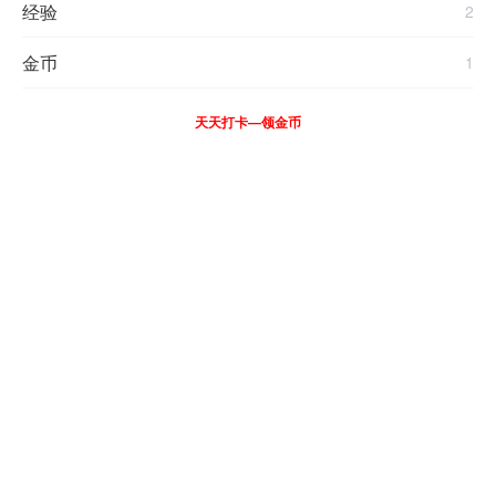
经验
2
金币
1
天天打卡—领金币