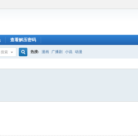
员
查看解压密码
热搜:
漫画
广播剧
小说
动漫
搜索
搜
索