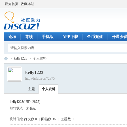
设为首页
收藏本站
论坛
导读
手机版
APP下载
金币充值
开通会
kelly1223
个人资料
kelly1223
http://fufuba.cn/?2875
腐
›
›
主题
个人资料
kelly1223
(UID: 2875)
邮箱状态
未验证
统计信息
好友数 0
|
回帖数 36
|
主题数 0