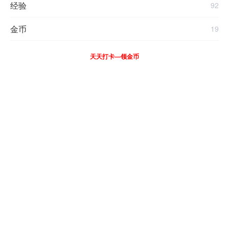
经验
92
金币
19
天天打卡—领金币