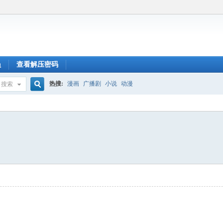
员
查看解压密码
热搜:
漫画
广播剧
小说
动漫
搜索
搜
索