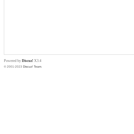
吧
Powered by
Discuz!
X3.4
© 2001-2023
Discuz! Team
.
资
源