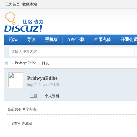
设为首页
收藏本站
论坛
导读
手机版
APP下载
金币充值
开通会
PridwynEdibe
好友
PridwynEdibe
http://fufuba.cn/?8158
腐
›
›
主题
个人资料
当前共有
0
个好友
没有相关成员