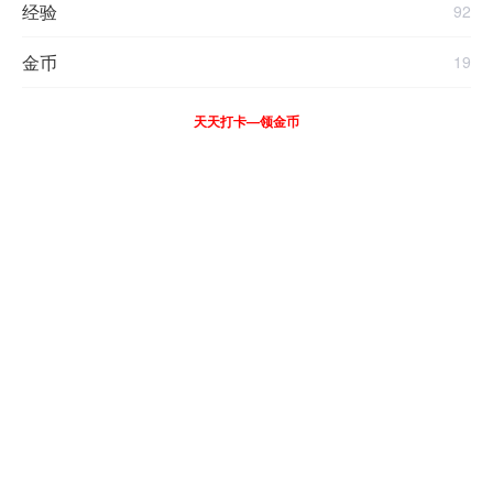
经验
92
金币
19
天天打卡—领金币